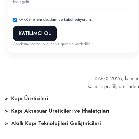
kodu gelir.
KVKK metnini okudum ve kabul ediyorum.
KATILIMCI OL
Gönderim sonrası bilgileriniz güvenle kaydedilir.
KAPEX 2026, kapı üreti
Katılımcı profili, üretimd
> Kapı Üreticileri
> Kapı Aksesuar Üreticileri ve İthalatçıları
> Akıllı Kapı Teknolojileri Geliştiricileri