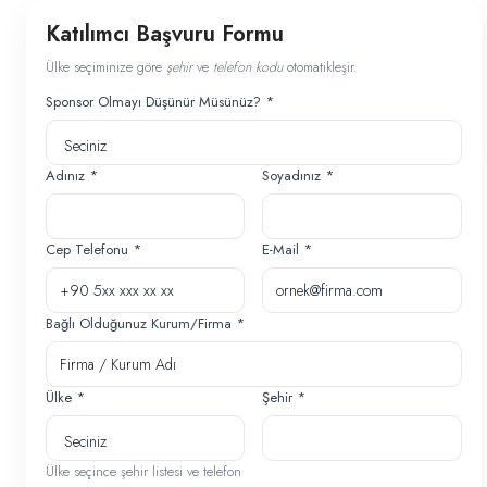
Katılımcı Başvuru Formu
Ülke seçiminize göre
şehir
ve
telefon kodu
otomatikleşir.
Sponsor Olmayı Düşünür Müsünüz? *
Adınız *
Soyadınız *
Cep Telefonu *
E-Mail *
Bağlı Olduğunuz Kurum/Firma *
Ülke *
Şehir *
Ülke seçince şehir listesi ve telefon