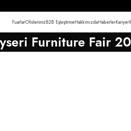
Fuarlar
Ofislerimiz
B2B Eşleştirme
Hakkımızda
Haberler
Kariyer
İ
yseri Furniture Fair 2