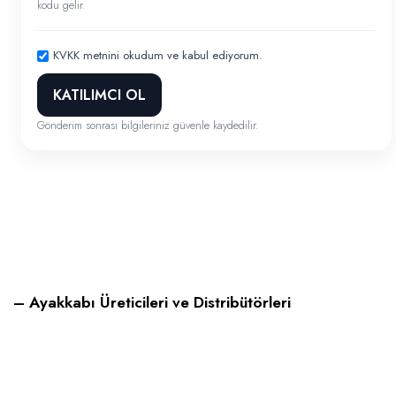
kodu gelir.
KVKK metnini okudum ve kabul ediyorum.
KATILIMCI OL
Gönderim sonrası bilgileriniz güvenle kaydedilir.
– Ayakkabı Üreticileri ve Distribütörleri