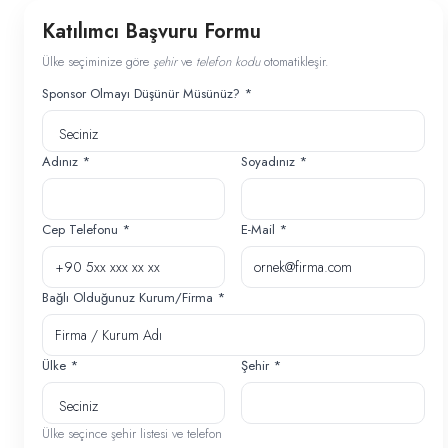
Katılımcı Başvuru Formu
Ülke seçiminize göre
şehir
ve
telefon kodu
otomatikleşir.
Sponsor Olmayı Düşünür Müsünüz? *
Adınız *
Soyadınız *
Cep Telefonu *
E-Mail *
Bağlı Olduğunuz Kurum/Firma *
Ülke *
Şehir *
Ülke seçince şehir listesi ve telefon