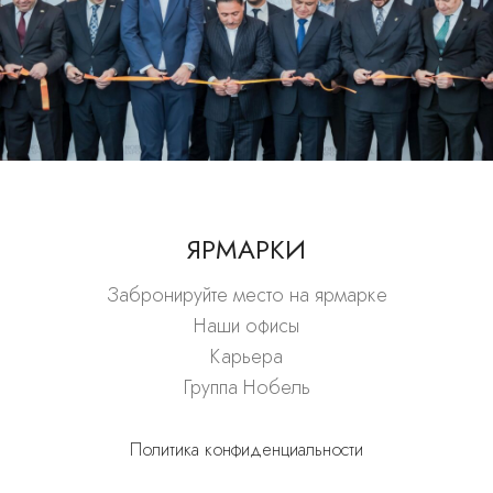
Anamob
ANAMOB
ЯРМАРКИ
Забронируйте место на ярмарке
Наши офисы
Карьера
Группа Нобель
Политика конфиденциальности
K.V.K.K Уточняющий текст