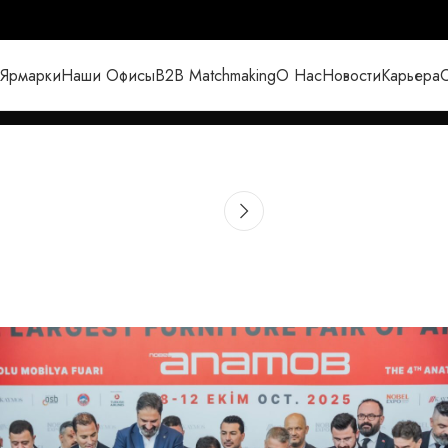
Ярмарки
Наши Офисы
B2B Matchmaking
О Нас
Новости
Карьера
С