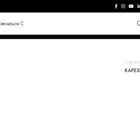
вязаться С
Старше
KAPEX
Anamob
ANAMOB