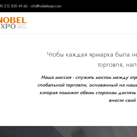
90 212 830 49 66
-
info@nobelexpo.com
Чтобы каждая ярмарка была не 
торговля, на
Наша миссия - служить мостом между о
глобальной торговли, основанный на наше
которая поможет обеим сторонам достичь
внести свой