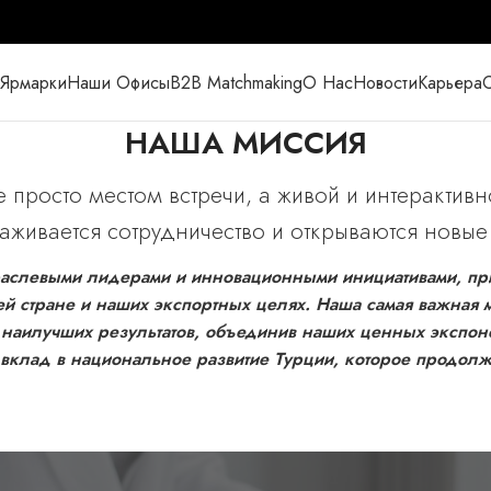
Ярмарки
Наши Офисы
B2B Matchmaking
О Нас
Новости
Карьера
С
НАША МИССИЯ
просто местом встречи, а живой и интерактив
лаживается сотрудничество и открываются новые
траслевыми лидерами и инновационными инициативами, пр
й стране и наших экспортных целях. Наша самая важная ми
 наилучших результатов, объединив наших ценных экспон
 вклад в национальное развитие Турции, которое продолж