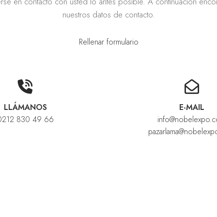
rse en contacto con usted lo antes posible. A continuación encon
nuestros datos de contacto.
Rellenar formulario
LLÁMANOS
E-MAIL
0212 830 49 66
info@nobelexpo.
pazarlama@nobelexp