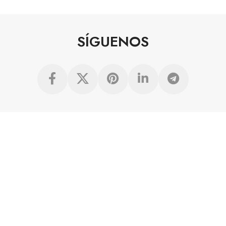
SÍGUENOS
FERIAS
Reserve plaza en la Feria
Nuestras oficinas
Carrera profesional
Grupo Nobel