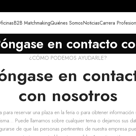
ficinas
B2B Matchmaking
Quiénes Somos
Noticias
Carrera Profesion
óngase en contacto c
¿CÓMO PODEMOS AYUDARLE?
óngase en contac
con nosotros
a para reservar una plaza en la feria o para obtener información
isma... Puede llamarnos sobre cualquier tema o dejarnos sus da
gurarse de que las personas pertinentes de nuestra empresa pu