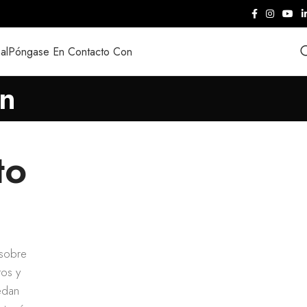
al
Póngase En Contacto Con
on
to
 sobre
tos y
edan